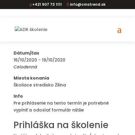
+421 907 73 1111
info@cmstrend.sk
ADR vodiči ZA
Dátum/čas
16/10/2020 - 19/10/2020
Celodenná
Miesta konania
Školiace stredisko Žilina
Info
Pre prihlásenie na tento termín je potrebné
vyplniť a odoslať formulár nižšie
Prihláška na školenie