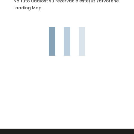
Na túto udalosť sú rezervácie ešte/už zatvorené.
Loading Map....