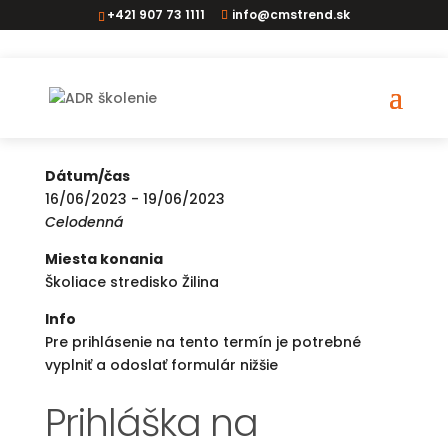
+421 907 73 1111
info@cmstrend.sk
ADR vodič ZA
Dátum/čas
16/06/2023 - 19/06/2023
Celodenná
Miesta konania
Školiace stredisko Žilina
Info
Pre prihlásenie na tento termín je potrebné
vyplniť a odoslať formulár nižšie
Prihláška na