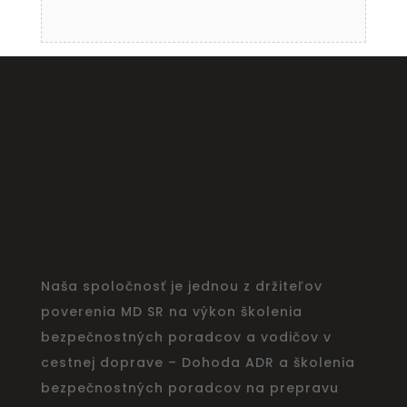
Naša spoločnosť je jednou z držiteľov
poverenia MD SR na výkon školenia
bezpečnostných poradcov a vodičov v
cestnej doprave – Dohoda ADR a školenia
bezpečnostných poradcov na prepravu