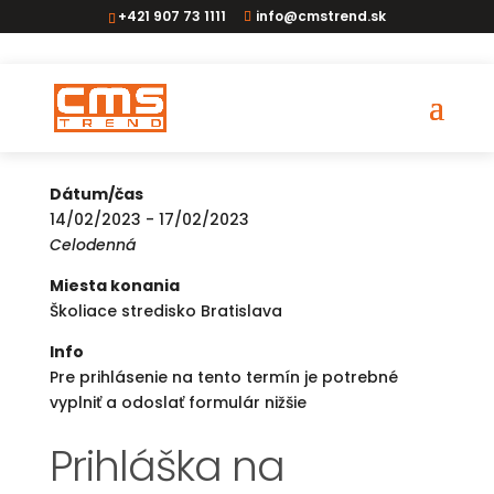
+421 907 73 1111
info@cmstrend.sk
ADR vodič BA
Dátum/čas
14/02/2023 - 17/02/2023
Celodenná
Miesta konania
Školiace stredisko Bratislava
Info
Pre prihlásenie na tento termín je potrebné
vyplniť a odoslať formulár nižšie
Prihláška na