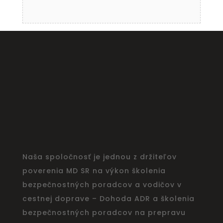
Naša spoločnosť je jednou z držiteľov
poverenia MD SR na výkon školenia
bezpečnostných poradcov a vodičov v
cestnej doprave – Dohoda ADR a školenia
bezpečnostných poradcov na prepravu