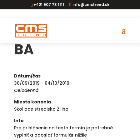
+421 907 73 1111
info@cmstrend.sk
ADR poradca
BA
Dátum/čas
30/09/2019 - 04/10/2019
Celodenná
Miesta konania
Školiace stredisko Žilina
Info
Pre prihlásenie na tento termín je potrebné
vyplniť a odoslať formulár nižšie