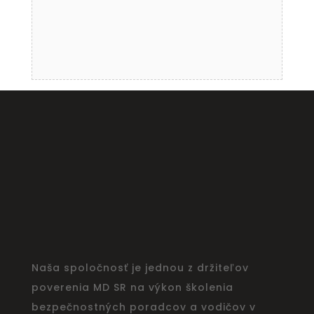
Naša spoločnosť je jednou z držiteľov
poverenia MD SR na výkon školenia
bezpečnostných poradcov a vodičov v