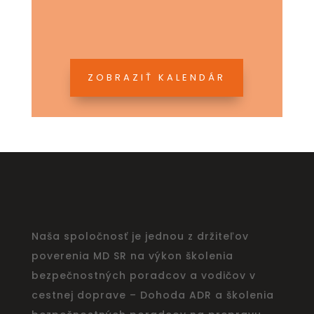
ZOBRAZIŤ KALENDÁR
Naša spoločnosť je jednou z držiteľov
poverenia MD SR na výkon školenia
bezpečnostných poradcov a vodičov v
cestnej doprave – Dohoda ADR a školenia