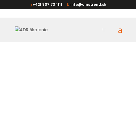
+421 907 73 1111
info@cmstrend.sk
školení
Ak hľadáte školenie vodičov, ostatných
osôb a bezpečnostných poradcov ADR
a školenia bezpečnostných poradcov
RID, ponúkame na výber školenia v
našich školiacich strediskách v