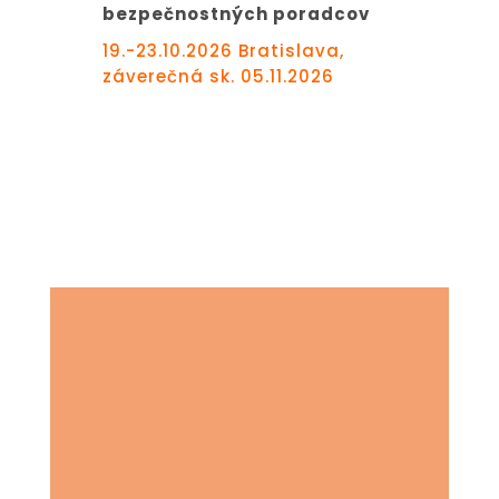
bezpečnostných poradcov
19.-23.10.2026 Bratislava,
záverečná sk. 05.11.2026
termíny
školení