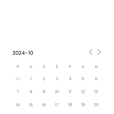
školiace strediská
Bratislava a Žilina
P
U
S
Š
P
S
N
30
1
2
3
4
5
6
7
8
9
10
11
12
13
18
19
20
14
15
16
17