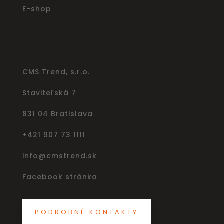
E-shop
CMS Trend, s.r.o.
Staviteľská 7
831 04 Bratislava
+421 907 73 1111
info@cmstrend.sk
Facebook stránka
PODROBNÉ KONTAKTY