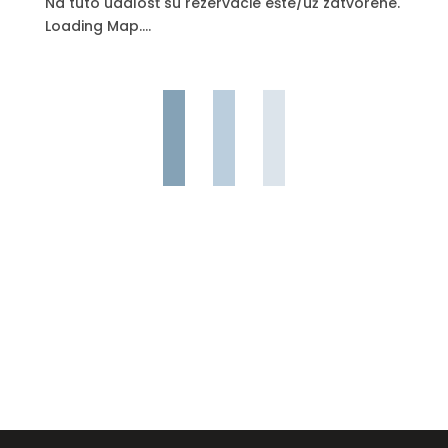
Na túto udalosť sú rezervácie ešte/už zatvorené.
Loading Map....