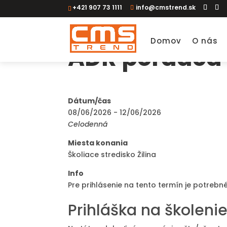
+421 907 73 1111
info@cmstrend.sk
Domov
O nás
ADR poradca
Dátum/čas
08/06/2026 - 12/06/2026
Celodenná
Miesta konania
Školiace stredisko Žilina
Info
Pre prihlásenie na tento termín je potrebné
Prihláška na školeni