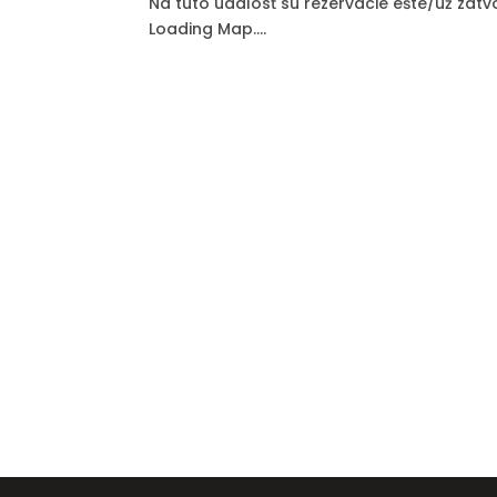
Na túto udalosť sú rezervácie ešte/už zatv
Loading Map....