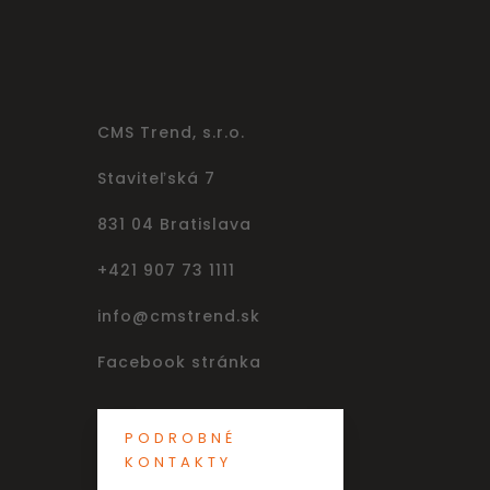
CMS Trend, s.r.o.
Staviteľská 7
831 04 Bratislava
+421 907 73 1111
info@cmstrend.sk
Facebook stránka
PODROBNÉ
KONTAKTY