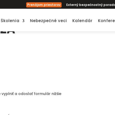
Prenájom priestorov
Externý bezpečnostný porad
Školenia
Nebezpečné veci
Kalendár
Konfere
 ZA
 vyplniť a odoslať formulár nižšie
e